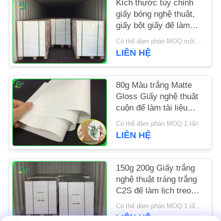
Kích thước tùy chỉnh
giấy bóng nghệ thuật,
TIN
giấy bột giấy để làm
thẻ
TỨC
Có thể đàm phán MOQ:một tấn
LIÊN HỆ
CÁC
TRƯỜNG
80g Màu trắng Matte
Gloss Giấy nghệ thuật
HỢP
cuộn để làm tài liệu
quảng cáo công ty
Có thể đàm phán MOQ:1 tấn
SƠ
LIÊN HỆ
ĐỒ
TRANG
150g 200g Giấy trắng
nghệ thuật tráng trắng
WEB
C2S để làm lịch treo
tường
Có thể đàm phán MOQ:1 tấn cho kích thước tiêu chuẩn & 5 tấn cho kích thước đặc biệt
PRIVACY
LIÊN HỆ