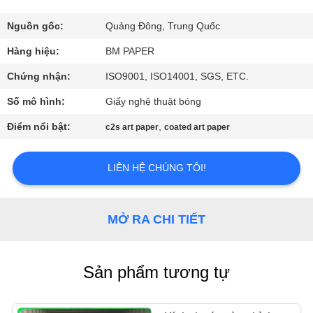
THAM
QUAN
Nguồn gốc:
Quảng Đông, Trung Quốc
NHÀ
Hàng hiệu:
BM PAPER
MÁY
Chứng nhận:
ISO9001, ISO14001, SGS, ETC.
Số mô hình:
Giấy nghệ thuật bóng
KIỂM
Điểm nổi bật:
,
c2s art paper
coated art paper
SOÁT
CHẤT
LIÊN HỆ CHÚNG TÔI!
LƯỢNG
MỞ RA CHI TIẾT
LIÊN
HỆ
Sản phẩm tương tự
CHÚNG
TÔI