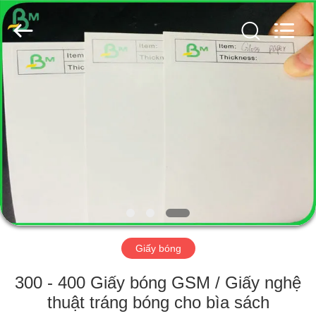
2026
GUANGZHOU
BMPAPER
CO.,
LTD..
All
Rights
Reserved.
TRANG
CHỦ
CÁC
SẢN
PHẨM
VỀ
Giấy bóng
CHÚNG
TÔI
300 - 400 Giấy bóng GSM / Giấy nghệ
thuật tráng bóng cho bìa sách