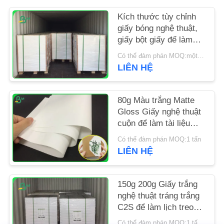
Kích thước tùy chỉnh
TIN
giấy bóng nghệ thuật,
TỨC
giấy bột giấy để làm
thẻ
Có thể đàm phán MOQ:một tấn
LIÊN HỆ
CÁC
TRƯỜNG
80g Màu trắng Matte
HỢP
Gloss Giấy nghệ thuật
cuộn để làm tài liệu
SƠ
quảng cáo công ty
Có thể đàm phán MOQ:1 tấn
ĐỒ
LIÊN HỆ
TRANG
WEB
150g 200g Giấy trắng
nghệ thuật tráng trắng
C2S để làm lịch treo
PRIVACY
tường
Có thể đàm phán MOQ:1 tấn cho kích thước tiêu chuẩn & 5 tấn cho kích thước đặc biệt