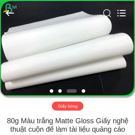
2026
GUANGZHOU
BMPAPER
CO.,
LTD..
All
Rights
Reserved.
TRANG
CHỦ
CÁC
SẢN
PHẨM
VỀ
Giấy bóng
CHÚNG
TÔI
80g Màu trắng Matte Gloss Giấy nghệ
thuật cuộn để làm tài liệu quảng cáo