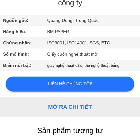
THAM
công ty
QUAN
Nguồn gốc:
Quảng Đông, Trung Quốc
NHÀ
Hàng hiệu:
BM PAPER
MÁY
Chứng nhận:
ISO9001, ISO14001, SGS, ETC.
KIỂM
Số mô hình:
Giấy cuộn nghệ thuật mờ
SOÁT
Điểm nổi bật:
,
giấy nghệ thuật c2s
thẻ nghệ thuật bóng
CHẤT
LƯỢNG
LIÊN HỆ CHÚNG TÔI!
LIÊN
MỞ RA CHI TIẾT
HỆ
CHÚNG
Sản phẩm tương tự
TÔI