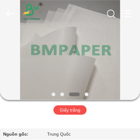
2026
GUANGZHOU
BMPAPER
CO.,
LTD..
All
Rights
Reserved.
TRANG
CHỦ
CÁC
SẢN
PHẨM
VỀ
Giấy trắng
CHÚNG
TÔI
Nguồn gốc:
Trung Quốc