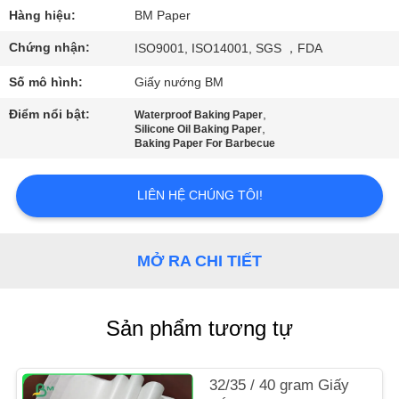
THAM
Hàng hiệu:
BM Paper
QUAN
Chứng nhận:
ISO9001, ISO14001, SGS ，FDA
NHÀ
Số mô hình:
Giấy nướng BM
MÁY
Điểm nổi bật:
,
Waterproof Baking Paper
,
Silicone Oil Baking Paper
Baking Paper For Barbecue
KIỂM
SOÁT
LIÊN HỆ CHÚNG TÔI!
CHẤT
LƯỢNG
MỞ RA CHI TIẾT
LIÊN
HỆ
Sản phẩm tương tự
CHÚNG
TÔI
32/35 / 40 gram Giấy