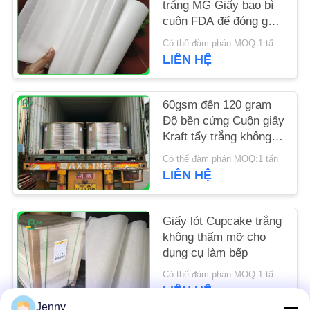
trắng MG Giấy bao bì
cuộn FDA để đóng gói
TIN
chip
Có thể đàm phán MOQ:1 tấn cho kích thước đặc biệt
TỨC
LIÊN HỆ
CÁC
60gsm đến 120 gram
TRƯỜNG
Độ bền cứng Cuộn giấy
Kraft tẩy trắng không
HỢP
tráng cho túi hàng tạp
Có thể đàm phán MOQ:1 tấn
hóa
LIÊN HỆ
SƠ
ĐỒ
Giấy lót Cupcake trắng
TRANG
không thấm mỡ cho
dụng cụ làm bếp
WEB
Có thể đàm phán MOQ:1 tấn cho kích thước phổ biến & 10 tấn cho kích thước đặc biệt
LIÊN HỆ
PRIVACY
Jenny