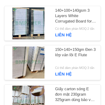
140+100+140gsm 3
LIÊN
Layers White
HỆ
Corrugated Board for
Packaging
Có thể đàm phán MOQ:2 tấn
CHÚNG
LIÊN HỆ
TÔI
150+140+150gm Đen 3
lớp ván lồi E Flute
TIN
TỨC
Có thể đàm phán MOQ:3 tấn
LIÊN HỆ
CÁC
Giấy carton sóng E
đơn mặt 230gram
TRƯỜNG
325gram dùng bảo vệ