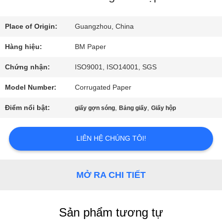
TÔI
Place of Origin:
Guangzhou, China
THAM
Hàng hiệu:
BM Paper
QUAN
Chứng nhận:
ISO9001, ISO14001, SGS
NHÀ
Model Number:
Corrugated Paper
MÁY
Điểm nổi bật:
,
,
giấy gợn sóng
Bảng giấy
Giấy hộp
LIÊN HỆ CHÚNG TÔI!
KIỂM
SOÁT
MỞ RA CHI TIẾT
CHẤT
LƯỢNG
Sản phẩm tương tự