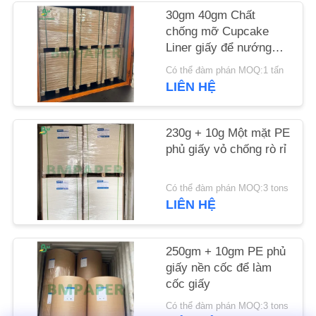
30gm 40gm Chất
TIN
chống mỡ Cupcake
Liner giấy để nướng
TỨC
8,5 x 11Inch
Có thể đàm phán MOQ:1 tấn
LIÊN HỆ
CÁC
TRƯỜNG
230g + 10g Một mặt PE
HỢP
phủ giấy vỏ chống rò rỉ
SƠ
Có thể đàm phán MOQ:3 tons
LIÊN HỆ
ĐỒ
TRANG
250gm + 10gm PE phủ
WEB
giấy nền cốc để làm
cốc giấy
PRIVACY
Có thể đàm phán MOQ:3 tons