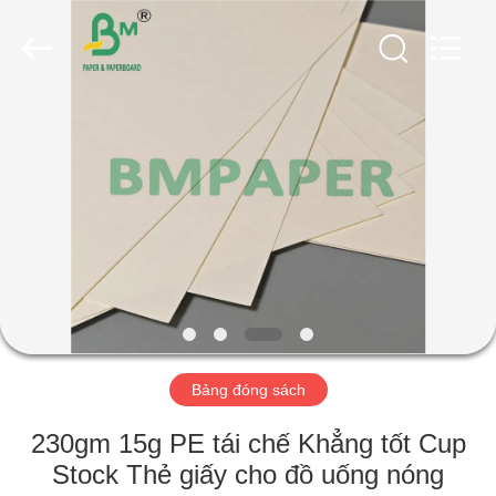
2026
GUANGZHOU
BMPAPER
CO.,
LTD..
All
Rights
Reserved.
TRANG
CHỦ
CÁC
SẢN
PHẨM
VỀ
Bảng đóng sách
CHÚNG
TÔI
230gm 15g PE tái chế Khẳng tốt Cup
Stock Thẻ giấy cho đồ uống nóng