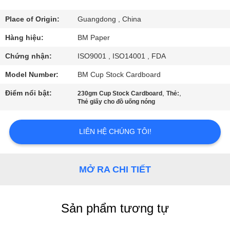
THAM
QUAN
Place of Origin:
Guangdong , China
NHÀ
Hàng hiệu:
BM Paper
MÁY
Chứng nhận:
ISO9001 , ISO14001 , FDA
Model Number:
BM Cup Stock Cardboard
KIỂM
Điểm nổi bật:
,
,
230gm Cup Stock Cardboard
Thẻ:
SOÁT
Thẻ giấy cho đồ uống nóng
CHẤT
LIÊN HỆ CHÚNG TÔI!
LƯỢNG
LIÊN
MỞ RA CHI TIẾT
HỆ
CHÚNG
Sản phẩm tương tự
TÔI