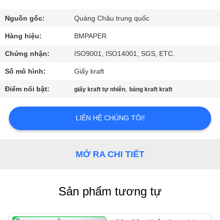
THAM
QUAN
Nguồn gốc:
Quảng Châu trung quốc
NHÀ
Hàng hiệu:
BMPAPER
MÁY
Chứng nhận:
ISO9001, ISO14001, SGS, ETC.
Số mô hình:
Giấy kraft
KIỂM
Điểm nổi bật:
,
giấy kraft tự nhiên
bảng kraft kraft
SOÁT
CHẤT
LIÊN HỆ CHÚNG TÔI!
LƯỢNG
MỞ RA CHI TIẾT
LIÊN
HỆ
Sản phẩm tương tự
CHÚNG
TÔI