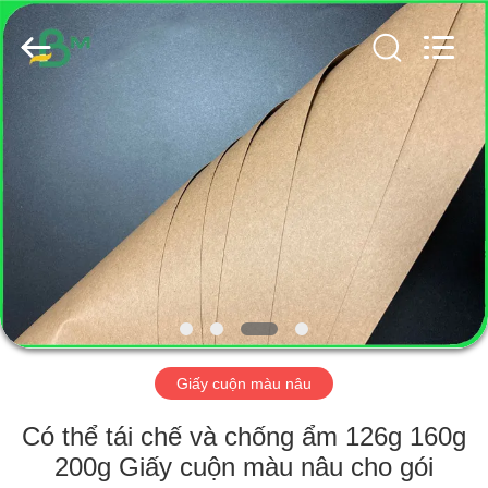
2026
GUANGZHOU
BMPAPER
CO.,
LTD..
All
Rights
Reserved.
TRANG
CHỦ
CÁC
SẢN
PHẨM
VỀ
Giấy cuộn màu nâu
CHÚNG
TÔI
Có thể tái chế và chống ẩm 126g 160g
200g Giấy cuộn màu nâu cho gói