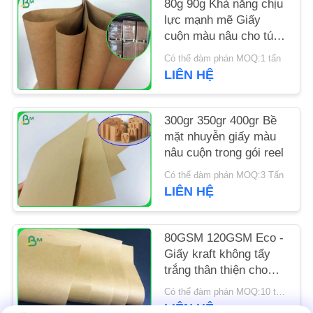
80g 90g Khả năng chịu
lực mạnh mẽ Giấy
TIN
cuộn màu nâu cho túi
Satchel
TỨC
Có thể đàm phán MOQ:1 tấn
LIÊN HỆ
CÁC
TRƯỜNG
300gr 350gr 400gr Bề
mặt nhuyễn giấy màu
HỢP
nâu cuộn trong gói reel
Có thể đàm phán MOQ:3 Tấn
SƠ
LIÊN HỆ
ĐỒ
TRANG
80GSM 120GSM Eco -
Giấy kraft không tẩy
WEB
trắng thân thiện cho
các gói thực phẩm
Có thể đàm phán MOQ:10 tấn cho kích thước đặc biệt & 1 tấn cho kích thước tiêu chuẩn
PRIVACY
LIÊN HỆ