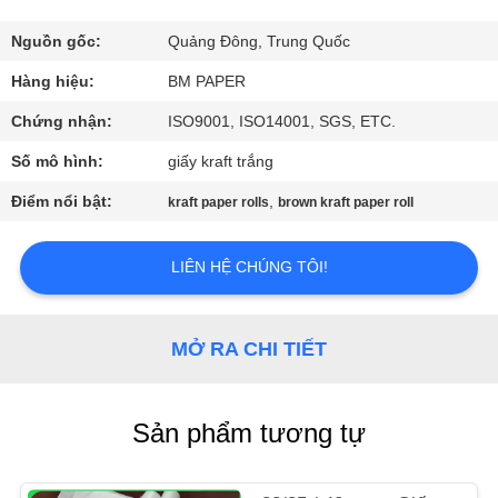
THAM
QUAN
Nguồn gốc:
Quảng Đông, Trung Quốc
NHÀ
Hàng hiệu:
BM PAPER
MÁY
Chứng nhận:
ISO9001, ISO14001, SGS, ETC.
Số mô hình:
giấy kraft trắng
KIỂM
Điểm nổi bật:
,
kraft paper rolls
brown kraft paper roll
SOÁT
CHẤT
LIÊN HỆ CHÚNG TÔI!
LƯỢNG
MỞ RA CHI TIẾT
LIÊN
HỆ
Sản phẩm tương tự
CHÚNG
TÔI