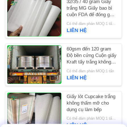
32/35 / 40 gram Giấy
trắng MG Giấy bao bì
TIN
cuộn FDA để đóng gói
chip
TỨC
Có thể đàm phán MOQ:1 tấn cho kích thước đặc biệt
LIÊN HỆ
CÁC
TRƯỜNG
60gsm đến 120 gram
Độ bền cứng Cuộn giấy
HỢP
Kraft tẩy trắng không
tráng cho túi hàng tạp
Có thể đàm phán MOQ:1 tấn
hóa
SƠ
LIÊN HỆ
ĐỒ
TRANG
Giấy lót Cupcake trắng
không thấm mỡ cho
WEB
dụng cụ làm bếp
Có thể đàm phán MOQ:1 tấn cho kích thước phổ biến & 10 tấn cho kích thước đặc biệt
PRIVACY
LIÊN HỆ