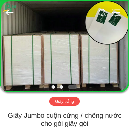
2026
GUANGZHOU
BMPAPER
CO.,
LTD..
All
Rights
Reserved.
TRANG
CHỦ
CÁC
SẢN
PHẨM
VỀ
Giấy trắng
CHÚNG
TÔI
Giấy Jumbo cuộn cứng / chống nước
cho gói giấy gói