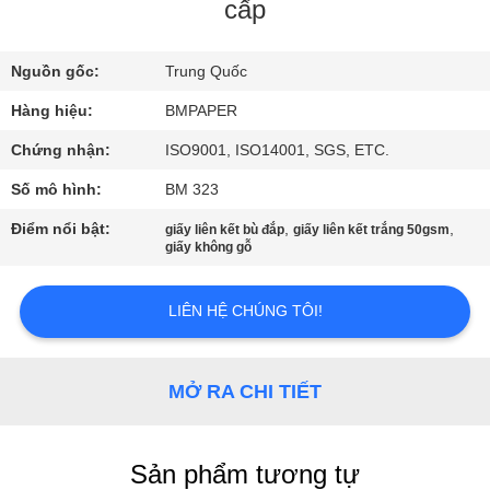
THAM
cấp
QUAN
Nguồn gốc:
Trung Quốc
NHÀ
Hàng hiệu:
BMPAPER
MÁY
Chứng nhận:
ISO9001, ISO14001, SGS, ETC.
KIỂM
Số mô hình:
BM 323
SOÁT
Điểm nổi bật:
,
,
giấy liên kết bù đắp
giấy liên kết trắng 50gsm
giấy không gỗ
CHẤT
LƯỢNG
LIÊN HỆ CHÚNG TÔI!
LIÊN
MỞ RA CHI TIẾT
HỆ
CHÚNG
TÔI
Sản phẩm tương tự