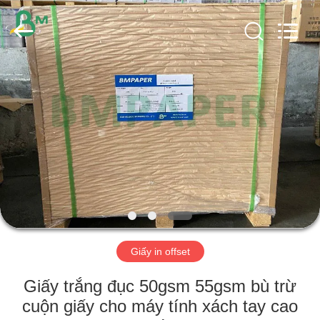
2026
GUANGZHOU
BMPAPER
CO.,
LTD..
All
Rights
Reserved.
TRANG
CHỦ
CÁC
SẢN
PHẨM
VỀ
Giấy in offset
CHÚNG
TÔI
Giấy trắng đục 50gsm 55gsm bù trừ
cuộn giấy cho máy tính xách tay cao