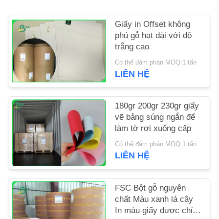
TIN
Giấy in Offset không
phủ gỗ hạt dài với độ
TỨC
trắng cao
Có thể đàm phán MOQ:1 tấn
CÁC
LIÊN HỆ
TRƯỜNG
HỢP
180gr 200gr 230gr giấy
vẽ bảng súng ngắn để
làm tờ rơi xuống cấp
SƠ
Có thể đàm phán MOQ:1 tấn
ĐỒ
LIÊN HỆ
TRANG
WEB
FSC Bột gỗ nguyên
chất Màu xanh lá cây
PRIVACY
In màu giấy được chỉ