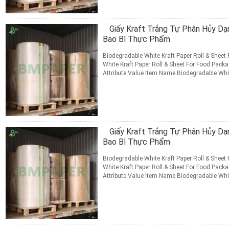
Giấy Kraft Trắng Tự Phân Hủy Dạ
Bao Bì Thực Phẩm
Biodegradable White Kraft Paper Roll & Shee
White Kraft Paper Roll & Sheet For Food Pack
Attribute Value Item Name Biodegradable Whit
Color White Grammage ...
Đọc thêm
TIẾP XÚC
Giấy Kraft Trắng Tự Phân Hủy Dạ
Bao Bì Thực Phẩm
Biodegradable White Kraft Paper Roll & Shee
White Kraft Paper Roll & Sheet For Food Pack
Attribute Value Item Name Biodegradable Whit
Color White Grammage ...
Đọc thêm
TIẾP XÚC