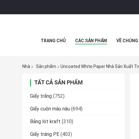
TRANG CHỦ
CÁC SẢN PHẨM
VỀ CHÚNG 
Nhà
Sản phẩm
Uncoated White Paper Nhà Sản Xuất T
TẤT CẢ SẢN PHẨM
Giấy trắng
(752)
Giấy cuộn màu nâu
(694)
Bảng lót kraft
(310)
Giấy tráng PE
(403)