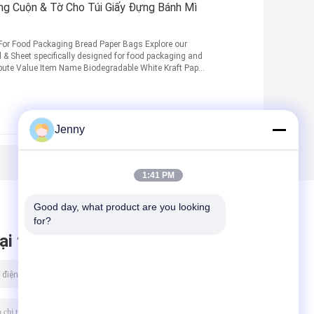
ng Cuộn & Tờ Cho Túi Giấy Đựng Bánh Mì
 For Food Packaging Bread Paper Bags Explore our
 & Sheet specifically designed for food packaging and
ribute Value Item Name Biodegradable White Kraft Paper
Jenny
1:41 PM
Good day, what product are you looking 
for?
ại tin nhắn