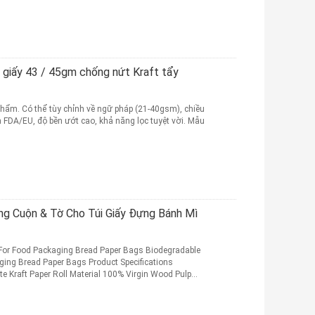
 giấy 43 / 45gm chống nứt Kraft tẩy
phẩm. Có thể tùy chỉnh về ngữ pháp (21-40gsm), chiều
FDA/EU, độ bền ướt cao, khả năng lọc tuyệt vời. Mẫu
ng Cuộn & Tờ Cho Túi Giấy Đựng Bánh Mì
t For Food Packaging Bread Paper Bags Biodegradable
aging Bread Paper Bags Product Specifications
e Kraft Paper Roll Material 100% Virgin Wood Pulp