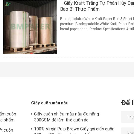
Giấy Kraft Trắng Tự Phân Hủy Dạ
Bao Bì Thực Phẩm
Biodegradable White Kraft Paper Roll & Sheet
premium Biodegradable White Kraft Paper Roll
bread paper bags. Product Specifications Att
Roll ...
Đọc thêm
TIẾP XÚC
Để l
Giấy cuộn màu nâu
hẩm cuộn
Giấy cuộn nhiều màu nâu đa năng
ực phẩm
300GSM để làm thẻ quần áo
100% Virgin Pulp Brown Giấy gói giấy cuộn
ft cuộn