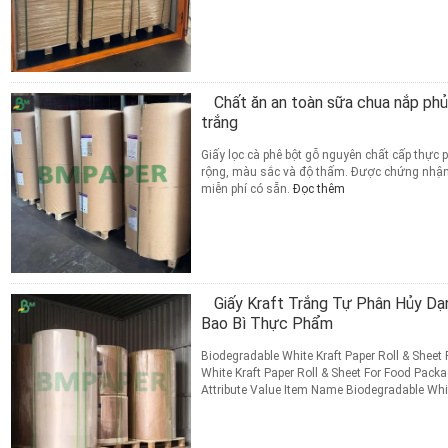
Quantity 1 Ton Packing ...
Đọc thêm
TIẾP XÚC
Chất ăn an toàn sữa chua nắp phủ
trắng
Giấy lọc cà phê bột gỗ nguyên chất cấp thực 
rộng, màu sắc và độ thấm. Được chứng nhận 
miễn phí có sẵn.
Đọc thêm
TIẾP XÚC
Giấy Kraft Trắng Tự Phân Hủy Dạ
Bao Bì Thực Phẩm
Biodegradable White Kraft Paper Roll & Shee
White Kraft Paper Roll & Sheet For Food Pack
Attribute Value Item Name Biodegradable Whit
Color White Grammage ...
Đọc thêm
TIẾP XÚC