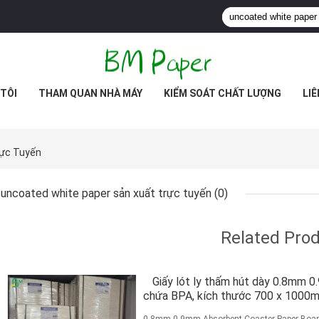
TÔI
THAM QUAN NHÀ MÁY
KIỂM SOÁT CHẤT LƯỢNG
LIÊ
rực Tuyến
uncoated white paper sản xuất trực tuyến
(0)
Related Pro
Giấy lót ly thấm hút dày 0.8mm 
chứa BPA, kích thước 700 x 1000