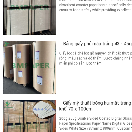
0.8mm 0.9mm Absorbent Coaster Paper Board
absorbent coaster paper board specifically de
ensures food safety while providing excellent
Specificat...
Đọc thêm
TIẾP XÚC
Bảng giấy phủ màu trắng 43 - 45
Giấy lọc cà phê bột gỗ nguyên chất cấp thực 
rộng, màu sắc và độ thấm. Được chứng nhận 
miễn phí có sẵn.
Đọc thêm
TIẾP XÚC
Giấy mỹ thuật bóng hai mặt tráng
khổ 70 x 100cm
200g 250g Double Sided Coated Digital Glossy
Paper Specifications Paper Name Digital Glos
Sides White Size 787mm x 889mm, Custom Si