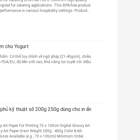
 for Catering BPA-Free 700 x 1000mm High-quality
signed for catering applications. This BPA-free product
 performance in various hospitality settings. Product
gm cho Yogurt
phẩm. Có thể tùy chỉnh về ngữ pháp (21-40gsm), chiều
FDA/EU, độ bền ướt cao, khả năng lọc tuyệt vời. Mẫu
 phủ kỹ thuật số 200g 250g dùng cho in ấn
 Art Paper For Printing 70 x 100cm Digital Glossy Art
sy Art Paper Gram Weight 200g - 400g Color Both
zes Available (e.g., 70 x 100cm) Minimum Order