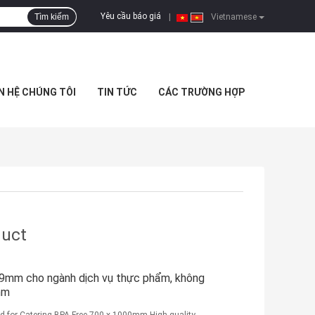
Yêu cầu báo giá
Tìm kiếm
|
Vietnamese
N HỆ CHÚNG TÔI
TIN TỨC
CÁC TRƯỜNG HỢP
duct
0.9mm cho ngành dịch vụ thực phẩm, không
mm