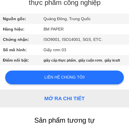
THAM
thực phẩm công nghiệp
QUAN
Nguồn gốc:
Quảng Đông, Trung Quốc
NHÀ
Hàng hiệu:
BM PAPER
MÁY
Chứng nhận:
ISO9001, ISO14001, SGS, ETC.
KIỂM
Số mô hình:
Giấy rơm 03
SOÁT
Điểm nổi bật:
,
,
giấy cấp thực phẩm
giấy cuộn rơm
giấy kraft
CHẤT
LƯỢNG
LIÊN HỆ CHÚNG TÔI!
LIÊN
MỞ RA CHI TIẾT
HỆ
CHÚNG
Sản phẩm tương tự
TÔI