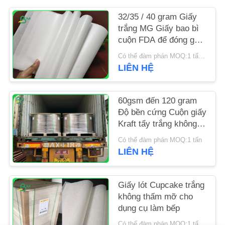
32/35 / 40 gram Giấy
TIN
trắng MG Giấy bao bì
TỨC
cuộn FDA để đóng gói
chip
Có thể đàm phán MOQ:1 tấn cho kích thước đặc biệt
LIÊN HỆ
CÁC
TRƯỜNG
60gsm đến 120 gram
HỢP
Độ bền cứng Cuộn giấy
Kraft tẩy trắng không
SƠ
tráng cho túi hàng tạp
Có thể đàm phán MOQ:1 tấn
hóa
ĐỒ
LIÊN HỆ
TRANG
WEB
Giấy lót Cupcake trắng
không thấm mỡ cho
dụng cụ làm bếp
PRIVACY
Có thể đàm phán MOQ:1 tấn cho kích thước phổ biến & 10 tấn cho kích thước đặc biệt