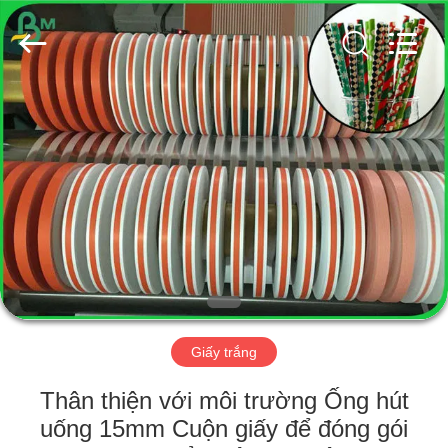
2026
GUANGZHOU
BMPAPER
CO.,
LTD..
All
Rights
Reserved.
TRANG
CHỦ
CÁC
SẢN
PHẨM
VỀ
Giấy trắng
CHÚNG
TÔI
Thân thiện với môi trường Ống hút
uống 15mm Cuộn giấy để đóng gói